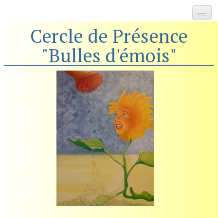
Cercle de Présence
Accueil
"Bulles d'émois"
Travail Qui Relie
▼
Au Rucher des Possibles
2030 Glorieuses
▼
Focusing
▼
Livre / Ressources
▼
Témoignages