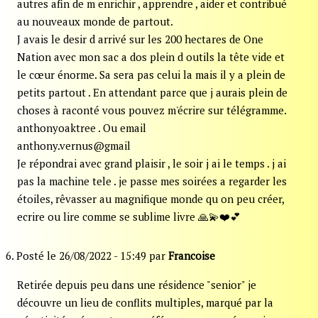
autres afin de m enrichir , apprendre , aider et contribué
au nouveaux monde de partout.
J avais le desir d arrivé sur les 200 hectares de One
Nation avec mon sac a dos plein d outils la tête vide et
le cœur énorme. Sa sera pas celui la mais il y a plein de
petits partout . En attendant parce que j aurais plein de
choses à raconté vous pouvez m'écrire sur télégramme.
anthonyoaktree . Ou email
anthony.vernus@gmail
Je répondrai avec grand plaisir , le soir j ai le temps . j ai
pas la machine tele . je passe mes soirées a regarder les
étoiles, rêvasser au magnifique monde qu on peu créer,
ecrire ou lire comme se sublime livre 🙏💫❤️💕
6. Posté le 26/08/2022 - 15:49 par
Francoise
Retirée depuis peu dans une résidence "senior" je
découvre un lieu de conflits multiples, marqué par la