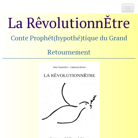
La RêvolutionnĚtre
Accueil
Travail Qui Relie
▼
Conte Prophét(hypothé)tique du Grand
Au Rucher des Possibles
Retournement
2030 Glorieuses
▼
Focusing
▼
Livre / Ressources
▼
Témoignages