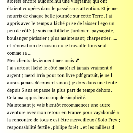
arbres( encore aujourd'hui une vingtaine) qui ont
étaient coupées dans le passé sans attention. Et je me
nourris de chaque belle journée sur cette Terre . J ai
appris avec le temps a lâché prise de laisser l ego un
peu de côté. Je suis multitâche. Jardinier , paysagiste,
boulanger pâtissier ( plus maintenant) charpentier .....
et rénovation de maison ou je travaille tous seul
comme sa ...
Mes clients deviennent mes amis 💕
J ai surtout lâché le côté matériel jamais vraiment d
argent ( merci Irria pour ton livre pdf gratuit, je ne l
aurais jamais découvert sinon ) je dors dans une tente
depuis 3 ans et passe la plus part de temps dehors .
Cela ma appris beaucoup de simplicité.
Maintenant je vais bientôt recommencer une autre
aventure avec mon retour en France pour vagabondé a
la rencontre de tous c est être merveilleux ( Solo Frey ;
responsabilité fertile , philipe forêt... et les milliers d